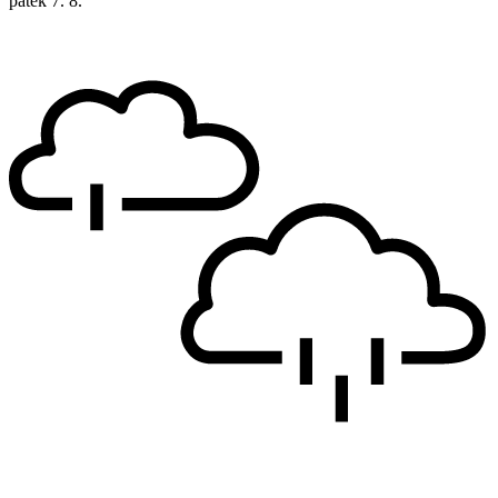
pátek
7. 8.