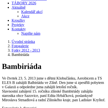
TÁBORY 2026
Aktuálně
Kalendář akcí
Akce
Kroužky
Projekty
Kontakty
Napište nám
Úvodní stránka
Fotogalerie
Fotky 2012 - 2013
Bambiriáda
Bambiriáda
Ve čtvrtek 23. 5. 2013 jsme s dětmi Klobučánku, Aerobicem a TS
ELES B zahájili Balbiriádu ve Zlíně. Den jsme si zpestřili pobytem
v Galaxii a odpoledne jsma zahájili letošní ročník.
Slavnostní zahájení 15. ročníku zlínské Bambiriády zahájila
starostka obce Sazovice, paní Edita Hrbáčková, poslankyně
Miroslava Strnadlová a radní Zlínského kraje, pan Ladislav Kryštof.