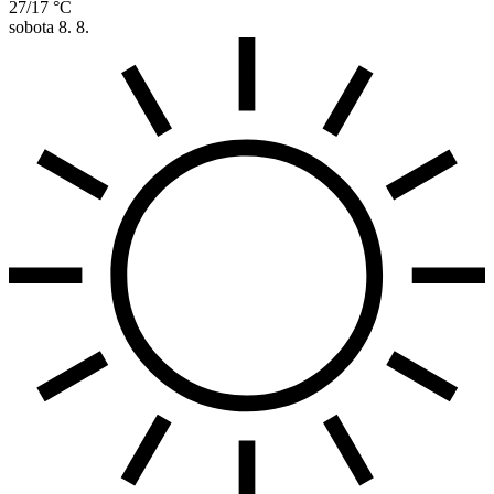
27/17 °C
sobota
8. 8.