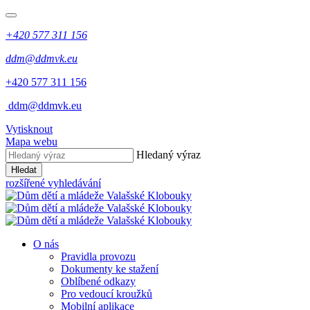
+420 577 311 156
ddm@ddmvk.eu
+420 577 311 156
​
ddm@ddmvk.eu
Vytisknout
Mapa webu
Hledaný výraz
Hledat
rozšířené vyhledávání
O nás
Pravidla provozu
Dokumenty ke stažení
Oblíbené odkazy
Pro vedoucí kroužků
Mobilní aplikace