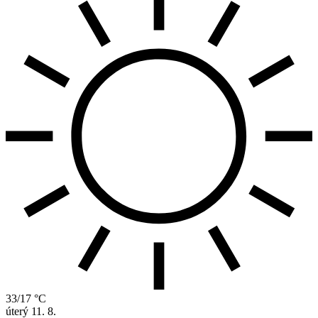
33/17 °C
úterý
11. 8.