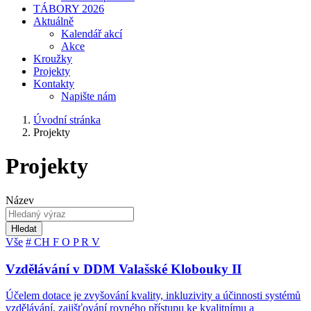
TÁBORY 2026
Aktuálně
Kalendář akcí
Akce
Kroužky
Projekty
Kontakty
Napište nám
Úvodní stránka
Projekty
Projekty
Název
Hledat
Vše
#
CH
F
O
P
R
V
Vzdělávání v DDM Valašské Klobouky II
Účelem dotace je zvyšování kvality, inkluzivity a účinnosti systémů
vzdělávání, zajišťování rovného přístupu ke kvalitnímu a