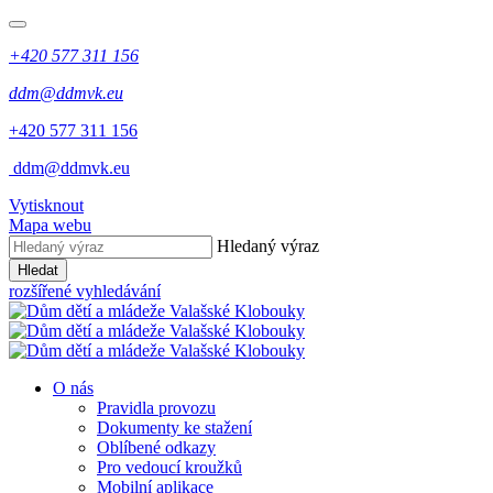
+420 577 311 156
ddm@ddmvk.eu
+420 577 311 156
​
ddm@ddmvk.eu
Vytisknout
Mapa webu
Hledaný výraz
Hledat
rozšířené vyhledávání
O nás
Pravidla provozu
Dokumenty ke stažení
Oblíbené odkazy
Pro vedoucí kroužků
Mobilní aplikace