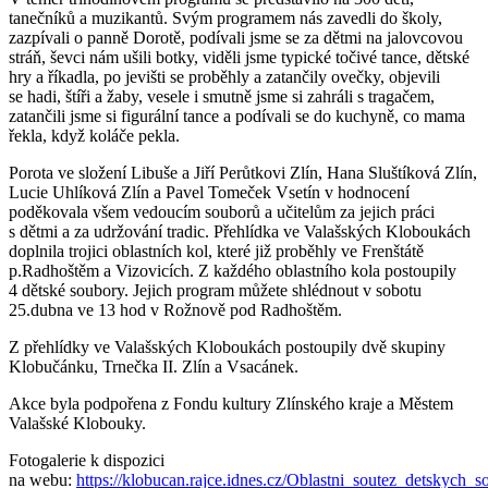
tanečníků a muzikantů. Svým programem nás zavedli do školy,
zazpívali o panně Dorotě, podívali jsme se za dětmi na jalovcovou
stráň, ševci nám ušili botky, viděli jsme typické točivé tance, dětské
hry a říkadla, po jevišti se proběhly a zatančily ovečky, objevili
se hadi, štíři a žaby, vesele i smutně jsme si zahráli s tragačem,
zatančili jsme si figurální tance a podívali se do kuchyně, co mama
řekla, když koláče pekla.
Porota ve složení Libuše a Jiří Perůtkovi Zlín, Hana Sluštíková Zlín,
Lucie Uhlíková Zlín a Pavel Tomeček Vsetín v hodnocení
poděkovala všem vedoucím souborů a učitelům za jejich práci
s dětmi a za udržování tradic. Přehlídka ve Valašských Kloboukách
doplnila trojici oblastních kol, které již proběhly ve Frenštátě
p.Radhoštěm a Vizovicích. Z každého oblastního kola postoupily
4 dětské soubory. Jejich program můžete shlédnout v sobotu
25.dubna ve 13 hod v Rožnově pod Radhoštěm.
Z přehlídky ve Valašských Kloboukách postoupily dvě skupiny
Klobučánku, Trnečka II. Zlín a Vsacánek.
Akce byla podpořena z Fondu kultury Zlínského kraje a Městem
Valašské Klobouky.
Fotogalerie k dispozici
na webu:
https://klobucan.rajce.idnes.cz/Oblastni_soutez_detskych_