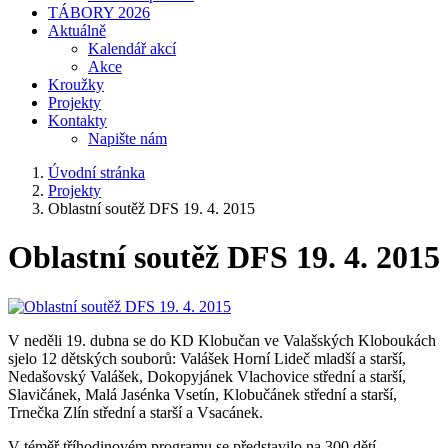
TÁBORY 2026
Aktuálně
Kalendář akcí
Akce
Kroužky
Projekty
Kontakty
Napište nám
Úvodní stránka
Projekty
Oblastní soutěž DFS 19. 4. 2015
Oblastní soutěž DFS 19. 4. 2015
V neděli 19. dubna se do KD Klobučan ve Valašských Kloboukách
sjelo 12 dětských souborů: Valášek Horní Lideč mladší a starší,
Nedašovský Valášek, Dokopyjánek Vlachovice střední a starší,
Slavičánek, Malá Jasénka Vsetín, Klobučánek střední a starší,
Trnečka Zlín střední a starší a Vsacánek.
V téměř tříhodinovém programu se představilo na 300 dětí,