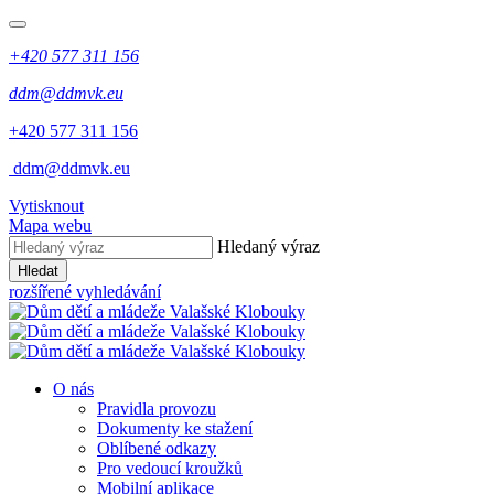
+420 577 311 156
ddm@ddmvk.eu
+420 577 311 156
​
ddm@ddmvk.eu
Vytisknout
Mapa webu
Hledaný výraz
Hledat
rozšířené vyhledávání
O nás
Pravidla provozu
Dokumenty ke stažení
Oblíbené odkazy
Pro vedoucí kroužků
Mobilní aplikace